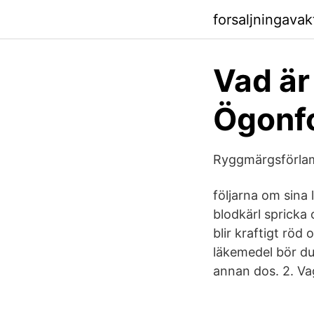
forsaljningava
Vad är
Ögonf
Ryggmärgsförlamn
följarna om sina 
blodkärl spricka
blir kraftigt rö
läkemedel bör du
annan dos. 2. Va