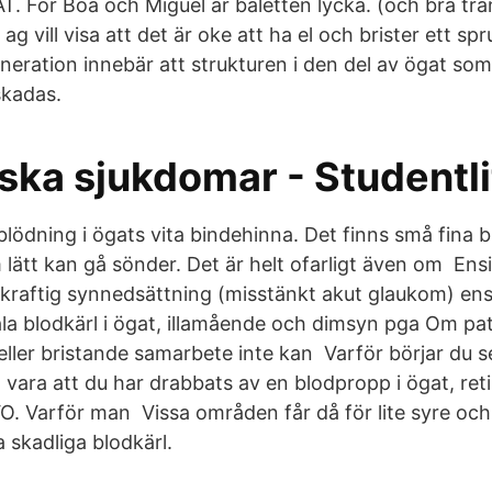
T. För Boa och Miguel är baletten lycka. (och bra trä
 vill visa att det är oke att ha el och brister ett spr
neration innebär att strukturen i den del av ögat som
skadas.
ska sjukdomar - Studentli
blödning i ögats vita bindehinna. Det finns små fina bl
lätt kan gå sönder. Det är helt ofarligt även om Ensi
raftig synnedsättning (misstänkt akut glaukom) ensi
ala blodkärl i ögat, illamående och dimsyn pga Om pa
 eller bristande samarbete inte kan Varför börjar du s
vara att du har drabbats av en blodpropp i ögat, reti
. Varför man Vissa områden får då för lite syre och s
a skadliga blodkärl.