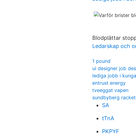
Blodplättar stop
Ledarskap och o
1 pound
ui designer job des
lediga jobb i kunga
entrust energy
tveeggat vapen
sundbyberg racket
SA
tTnA
PKPYF