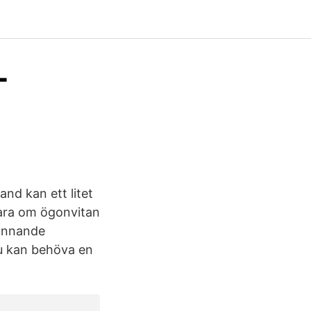
-
and kan ett litet
vara om ögonvitan
tunnande
du kan behöva en