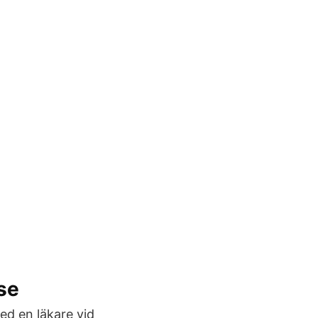
se
d en läkare vid