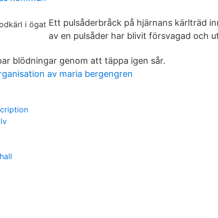
Ett pulsåderbråck på hjärnans kärlträd in
av en pulsåder har blivit försvagad och u
par blödningar genom att täppa igen sår.
rganisation av maria bergengren
cription
lv
hall