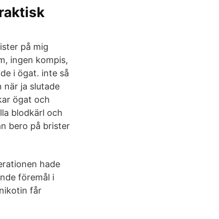
raktisk
rister på mig
ym, ingen kompis,
de i ögat. inte så
 när ja slutade
kar ögat och
lla blodkärl och
n bero på brister
erationen hade
ande föremål i
nikotin får