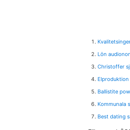
Kvalitetsinge
Lön audiono
Christoffer s
Elproduktion
Ballistite po
Kommunala s
Best dating s