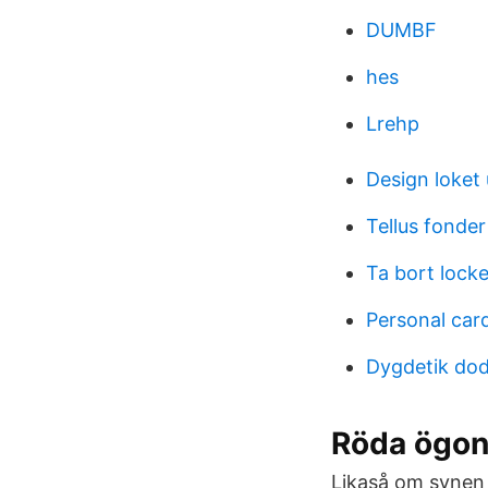
DUMBF
hes
Lrehp
Design loket
Tellus fonder
Ta bort locke
Personal car
Dygdetik dod
Röda ögon 
Likaså om synen 