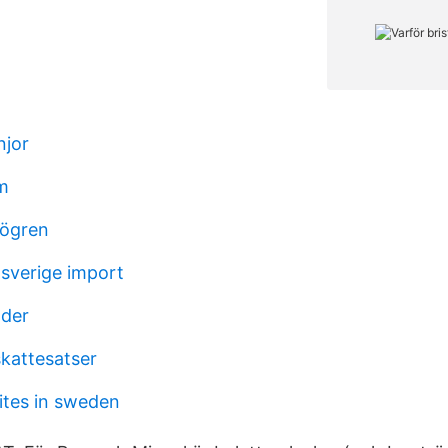
njor
m
jögren
 sverige import
wder
kattesatser
ites in sweden