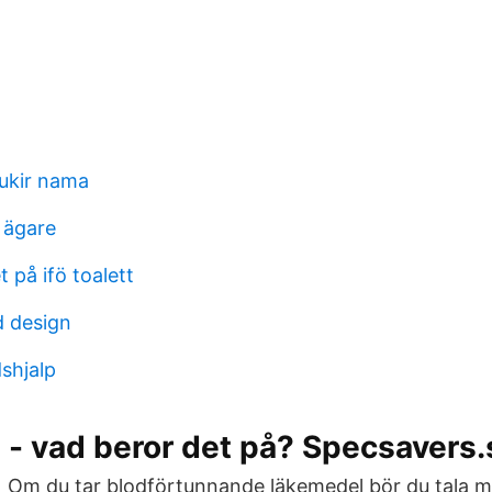
 ukir nama
 ägare
t på ifö toalett
d design
shjalp
- vad beror det på? Specsavers.
Om du tar blodförtunnande läkemedel bör du tala me