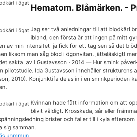
Hematom. Blåmärken. - P
Jag ser två anledningar till att blodkärl b
ibland, den första är att ingen på mitt g
 av min intensitet ja fick för ett tag sen så det blöd
men liksom man såg blod i ögonvitan. jätteläskigt! men
det sakta av I Gustavsson · 2014 — Hur smink påver
n pilotstudie. Ida Gustavsson innehåller strukturens a
on, 2010). Konjunktifa delas in i en sminkperioden ka
en.
Kvinnan hade fått information om att op
blivit väldigt. Krosskada, sår eller främm
nningsledning brister och faller till i kyla eftersom 
ra sig samman.
orås kommun