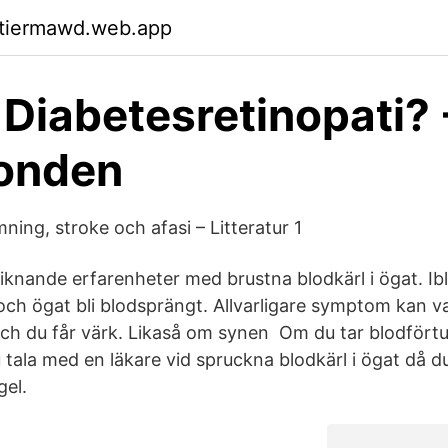
ktiermawd.web.app
 Diabetesretinopati? 
onden
ing, stroke och afasi – Litteratur 1
liknande erfarenheter med brustna blodkärl i ögat. Ibl
 och ögat bli blodsprängt. Allvarligare symptom kan 
d och du får värk. Likaså om synen Om du tar blodför
 tala med en läkare vid spruckna blodkärl i ögat då 
gel.