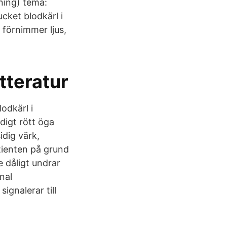
ning) tema:
ucket blodkärl i
 förnimmer ljus,
tteratur
odkärl i
digt rött öga
dig värk,
tienten på grund
e dåligt undrar
nal
ignalerar till