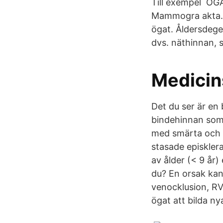
Till exempel ÖGA
Mammogra akta. ag
ögat. Åldersdege
dvs. näthinnan, 
Medicin
Det du ser är en 
bindehinnan som 
med smärta och k
stasade episkler
av ålder (< 9 år)
du? En orsak kan 
venocklusion, RVO
ögat att bilda ny