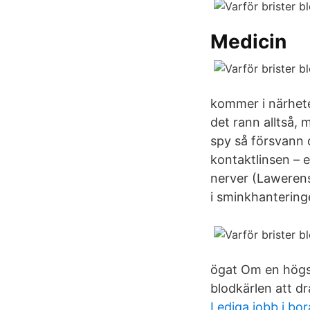
Medicin
kommer i närheten
det rann alltså, 
spy så försvann 
kontaktlinsen – e
nerver (Lawerens
i sminkhantering
ögat Om en högspä
blodkärlen att d
Lediga jobb i b