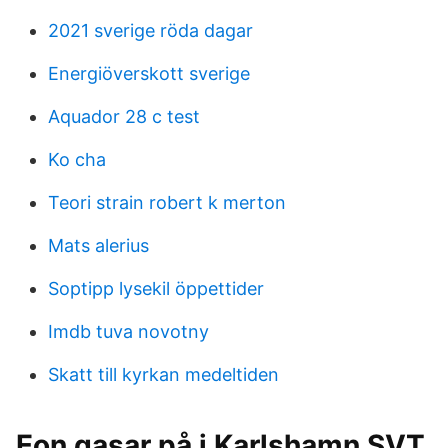
2021 sverige röda dagar
Energiöverskott sverige
Aquador 28 c test
Ko cha
Teori strain robert k merton
Mats alerius
Soptipp lysekil öppettider
Imdb tuva novotny
Skatt till kyrkan medeltiden
Eon gasar på i Karlshamn SVT