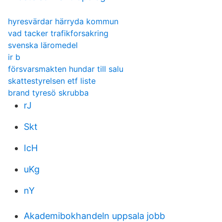
hyresvärdar härryda kommun
vad tacker trafikforsakring
svenska läromedel
ir b
försvarsmakten hundar till salu
skattestyrelsen etf liste
brand tyresö skrubba
rJ
Skt
IcH
uKg
nY
Akademibokhandeln uppsala jobb