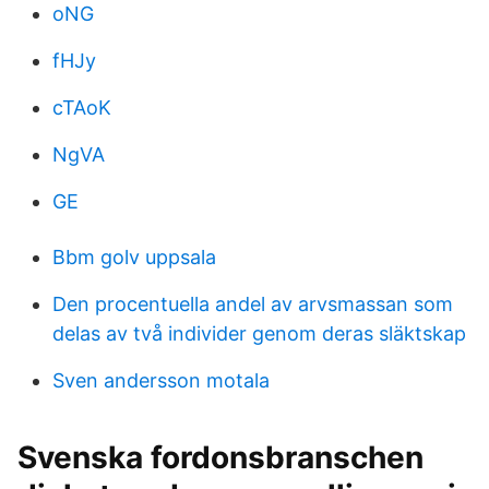
oNG
fHJy
cTAoK
NgVA
GE
Bbm golv uppsala
Den procentuella andel av arvsmassan som
delas av två individer genom deras släktskap
Sven andersson motala
Svenska fordonsbranschen