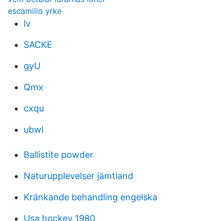
escamillo yrke
lv
SACKE
gyU
Qmx
cxqu
ubwl
Ballistite powder
Naturupplevelser jämtland
Kränkande behandling engelska
Usa hockey 1980